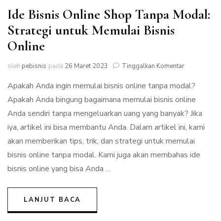
Ide Bisnis Online Shop Tanpa Modal:
Strategi untuk Memulai Bisnis
Online
pada
oleh
pebisnis
pada
26 Maret 2023
Tinggalkan Komentar
Ide
Apakah Anda ingin memulai bisnis online tanpa modal?
Bisnis
Online
Apakah Anda bingung bagaimana memulai bisnis online
Shop
Anda sendiri tanpa mengeluarkan uang yang banyak? Jika
Tanpa
Modal:
iya, artikel ini bisa membantu Anda. Dalam artikel ini, kami
Strategi
akan memberikan tips, trik, dan strategi untuk memulai
untuk
bisnis online tanpa modal. Kami juga akan membahas ide
Memulai
Bisnis
bisnis online yang bisa Anda …
Online
LANJUT BACA