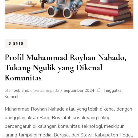
BISNIS
Profil Muhammad Royhan Nahado,
Tukang Ngulik yang Dikenal
Komunitas
oleh
pebisnis
diperbarui pada
7 September 2024
Tinggalkan
pada
Komentar
Profil
Muhammad Royhan Nahado atau yang lebih dikenal dengan
Muhammad
Royhan
panggilan akrab Bang Roy ialah sosok yang cukup
Nahado,
berpengaruh di kalangan komunitas teknologi, meskipun
Tukang
Ngulik
jarang tampil di media. Berasal dari Slawi, Kabupaten Tegal,