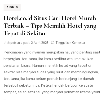
BISNIS
Hotel.co.id Situs Cari Hotel Murah
Terbaik – Tips Memilih Hotel yang
Tepat di Sekitar
pada
oleh
pebisnis
pada
2 April 2023
Tinggalkan Komentar
Hotel.co.id
Penginapan yang nyaman merupakan hal yang penting saat
Situs
Cari
bepergian, terutama jika kamu berlibur atau melakukan
Hotel
perjalanan bisnis. Namun, memilih hotel yang tepat di
Murah
Terbaik
sekitar bisa menjadi tugas yang sulit dan membingungkan,
–
terutama jika kamu belum pernah berkunjung ke daerah
Tips
tersebut sebelumnya. Ketika hendak berlibur ke suatu
Memilih
Hotel
tempat, salah satu hal yang menjadi perhatian utama yakni
yang
…
Tepat
di