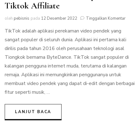
Tiktok Affiliate
pada
oleh
pebisnis
pada
12 Desember 2022
Tinggalkan Komentar
Trik
TikTok adalah aplikasi perekaman video pendek yang
Cuan
di
sangat populer di seluruh dunia. Aplikasi ini pertama kali
Tiktok
dirilis pada tahun 2016 oleh perusahaan teknologi asal
Shop
dan
Tiongkok bernama ByteDance. TikTok sangat populer di
Tiktok
kalangan pengguna internet muda, terutama di kalangan
Affiliate
remaja. Aplikasi ini memungkinkan penggunanya untuk
membuat video pendek yang dapat di-edit dengan berbagai
fitur seperti musik, …
LANJUT BACA