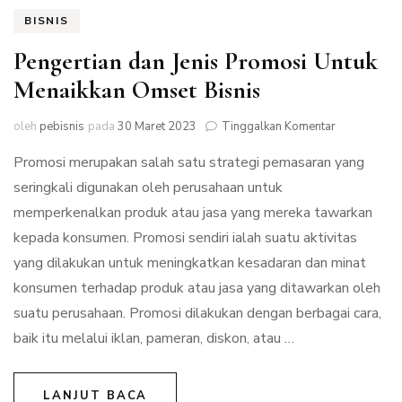
BISNIS
Pengertian dan Jenis Promosi Untuk
Menaikkan Omset Bisnis
pada
oleh
pebisnis
pada
30 Maret 2023
Tinggalkan Komentar
Pengertian
Promosi merupakan salah satu strategi pemasaran yang
dan
Jenis
seringkali digunakan oleh perusahaan untuk
Promosi
memperkenalkan produk atau jasa yang mereka tawarkan
Untuk
Menaikkan
kepada konsumen. Promosi sendiri ialah suatu aktivitas
Omset
yang dilakukan untuk meningkatkan kesadaran dan minat
Bisnis
konsumen terhadap produk atau jasa yang ditawarkan oleh
suatu perusahaan. Promosi dilakukan dengan berbagai cara,
baik itu melalui iklan, pameran, diskon, atau …
LANJUT BACA