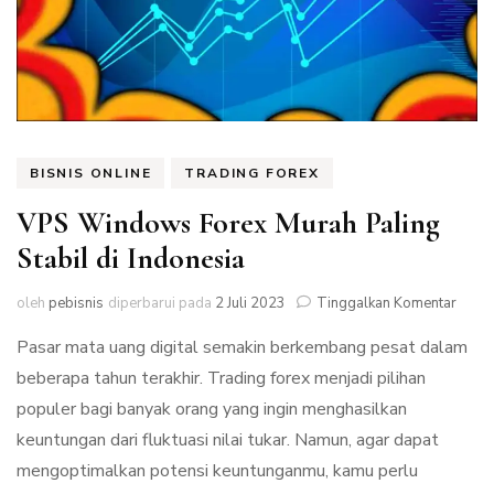
BISNIS ONLINE
TRADING FOREX
VPS Windows Forex Murah Paling
Stabil di Indonesia
pada
oleh
pebisnis
diperbarui pada
2 Juli 2023
Tinggalkan Komentar
VPS
Pasar mata uang digital semakin berkembang pesat dalam
Wind
Forex
beberapa tahun terakhir. Trading forex menjadi pilihan
Mura
populer bagi banyak orang yang ingin menghasilkan
Palin
Stabil
keuntungan dari fluktuasi nilai tukar. Namun, agar dapat
di
mengoptimalkan potensi keuntunganmu, kamu perlu
Indon