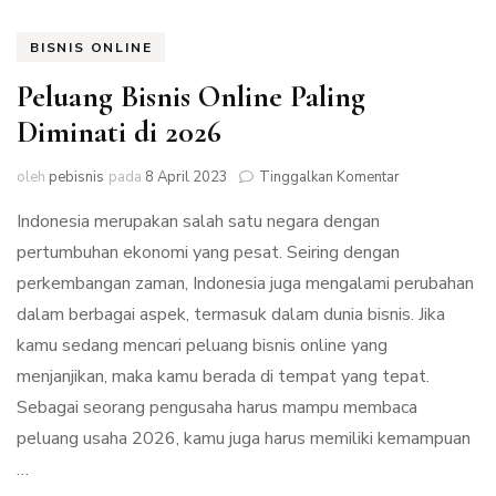
BISNIS ONLINE
Peluang Bisnis Online Paling
Diminati di 2026
pada
oleh
pebisnis
pada
8 April 2023
Tinggalkan Komentar
Peluang
Indonesia merupakan salah satu negara dengan
Bisnis
Online
pertumbuhan ekonomi yang pesat. Seiring dengan
Paling
perkembangan zaman, Indonesia juga mengalami perubahan
Diminati
di
dalam berbagai aspek, termasuk dalam dunia bisnis. Jika
2026
kamu sedang mencari peluang bisnis online yang
menjanjikan, maka kamu berada di tempat yang tepat.
Sebagai seorang pengusaha harus mampu membaca
peluang usaha 2026, kamu juga harus memiliki kemampuan
…