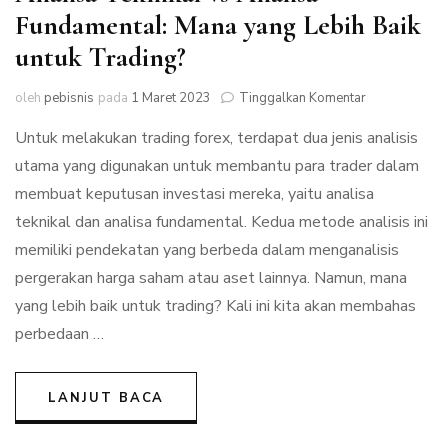
Fundamental: Mana yang Lebih Baik
untuk Trading?
pada
oleh
pebisnis
pada
1 Maret 2023
Tinggalkan Komentar
Analisa
Untuk melakukan trading forex, terdapat dua jenis analisis
Teknikal
vs
utama yang digunakan untuk membantu para trader dalam
Analisa
membuat keputusan investasi mereka, yaitu analisa
Fundamental:
Mana
teknikal dan analisa fundamental. Kedua metode analisis ini
yang
memiliki pendekatan yang berbeda dalam menganalisis
Lebih
pergerakan harga saham atau aset lainnya. Namun, mana
Baik
untuk
yang lebih baik untuk trading? Kali ini kita akan membahas
Trading?
perbedaan …
LANJUT BACA