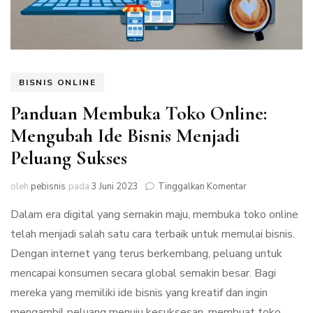
BISNIS ONLINE
Panduan Membuka Toko Online:
Mengubah Ide Bisnis Menjadi
Peluang Sukses
pada
oleh
pebisnis
pada
3 Juni 2023
Tinggalkan Komentar
Panduan
Dalam era digital yang semakin maju, membuka toko online
Membuka
Toko
telah menjadi salah satu cara terbaik untuk memulai bisnis.
Online:
Dengan internet yang terus berkembang, peluang untuk
Mengubah
Ide
mencapai konsumen secara global semakin besar. Bagi
Bisnis
mereka yang memiliki ide bisnis yang kreatif dan ingin
Menjadi
mengambil peluang menuju kesuksesan, membuat toko
Peluang