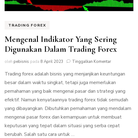
TRADING FOREX
Mengenal Indikator Yang Sering
Digunakan Dalam Trading Forex
pada
oleh
pebisnis
pada
8 April 2023
Tinggalkan Komentar
Mengenal
Trading forex adalah bisnis yang menjanjikan keuntungan
Indikator
Yang
besar dalam waktu singkat, tetapi juga memerlukan
Sering
pemahaman yang baik mengenai pasar dan strategi yang
Digunakan
Dalam
efektif. Namun kenyataannya trading forex tidak semudah
Trading
yang dibayangkan. Dibutuhkan pemahaman yang mendalam
Forex
mengenai pasar forex dan kemampuan untuk membuat
keputusan yang tepat dalam situasi yang serba cepat
berubah. Salah satu cara untuk …