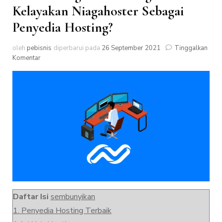
Kelayakan Niagahoster Sebagai
Penyedia Hosting?
oleh
pebisnis
diperbarui pada
26 September 2021
Tinggalkan
pada
Komentar
Review
Niagahoster
:
Bagaimana
Kelayakan
Niagahoster
Sebagai
Penyedia
Hosting?
Daftar Isi
sembunyikan
1.
Penyedia Hosting Terbaik