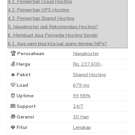
4.1.
Pengertian Cloud Hosting
4.2.
Pengertian VPS Hosting
4.3.
Pengertian Shared Hosting
5.
Niagahoster Jadi Rekomendasi Hosting?
6.
Membuat Jasa Penyedia Hosting Sendiri
6.1.
Apa yang bisa kita jual ulang dengan NiPa?
🏆 Perusahaan
Niagahoster
💰 Harga
Rp. 237.600,-
🔥 Paket
Shared Hosting
💡 Load
679 ms
⏰ Uptime
99,98%
💌 Support
24/7
🎁 Garansi
30 Hari
💎 Fitur
Lengkap